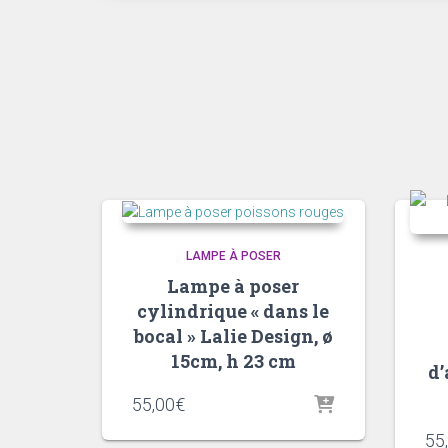
LAMPE À POSER
Lampe à poser
cylindrique « dans le
bocal » Lalie Design, ø
15cm, h 23 cm
d’
55,00
€
55