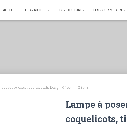
ACCUEIL
LES « RIGIDES »
LES « COUTURE »
LES « SUR MESURE »
ique coquelicots, tissu Love Lalie Design, ø 15cm, h 23 cm
Lampe à poser
coquelicots, t