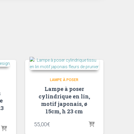
LAMPE À POSER
Lampe à poser
u
cylindrique en lin,
e
motif japonais, ø
23
15cm, h 23 cm
55,00
€