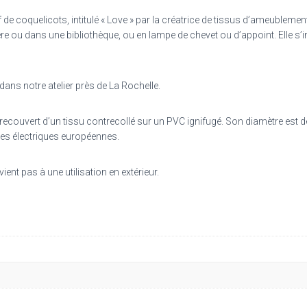
ø
15cm,
de coquelicots, intitulé « Love » par la créatrice de tissus d’ameublemen
h
ère ou dans une bibliothèque, ou en lampe de chevet ou d’appoint. Elle s’i
23
cm
dans notre atelier près de La Rochelle.
e recouvert d’un tissu contrecollé sur un PVC ignifugé. Son diamètre e
es électriques européennes.
ent pas à une utilisation en extérieur.