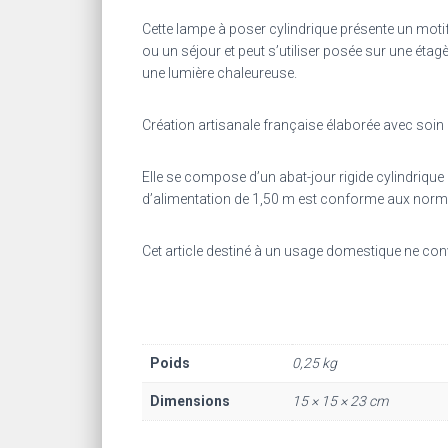
Cette lampe à poser cylindrique présente un motif 
ou un séjour et peut s’utiliser posée sur une étag
une lumière chaleureuse.
Création artisanale française élaborée avec soin 
Elle se compose d’un abat-jour rigide cylindriqu
d’alimentation de 1,50 m est conforme aux norm
Cet article destiné à un usage domestique ne convi
Poids
0,25 kg
Dimensions
15 × 15 × 23 cm