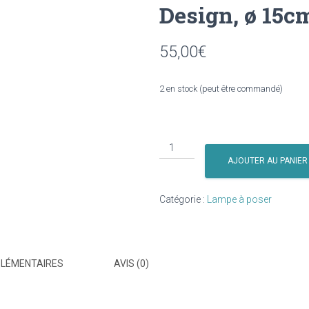
Design, ø 15c
55,00
€
2 en stock (peut être commandé)
quantité
de
AJOUTER AU PANIER
Lampe
à
Catégorie :
Lampe à poser
poser
cylindrique
coquelicots,
tissu
PLÉMENTAIRES
AVIS (0)
Love
Lalie
Design,