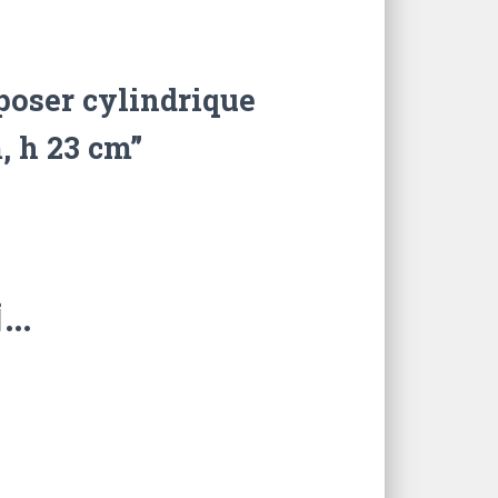
 poser cylindrique
, h 23 cm”
i…