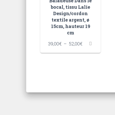
Baladeuse Dans le
bocal, tissu Lalie
Design/cordon
textile argent, ø
15cm, hauteur 19
cm
Plage
39,00
€
–
52,00
€
de
prix :
39,00€
à
52,00€