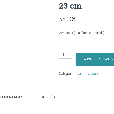
23 cm
55,00
€
2 en stock (peut être commandé)
quantité
de
AJOUTER AU PANIER
Lampe
à
Catégorie :
Lampe à poser
poser
cylindrique
"dans
le
PLÉMENTAIRES
AVIS (0)
bocal"
Lalie
Design,