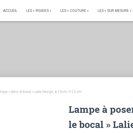
ACCUEIL
LES « RIGIDES »
LES « COUTURE »
LES « SUR MESURE »
ique « dans le bocal » Lalie Design, ø 15cm, h 23 cm
Lampe à poser
le bocal » Lal