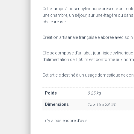
Cette lampe à poser cylindrique présente un motif 
une chambre, un séjour, sur une étagère ou dans u
chaleureuse.
Création artisanale française élaborée avec soin d
Elle se compose
d’un abat-jour rigide cylindriq
d’alimentation de 1,50 m est conforme aux norm
Cet article destiné à un usage domestique ne convi
Poids
0,25 kg
Dimensions
15 × 15 × 23 cm
Il n’y a pas encore d’avis.