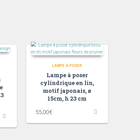
LAMPE À POSER
Lampe à poser
u
cylindrique en lin,
e
motif japonais, ø
23
15cm, h 23 cm
55,00
€