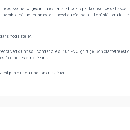
ø
15cm,
de poissons rouges intitulé « dans le bocal » par la créatrice de tissus 
h
ne bibliothèque, en lampe de chevet ou d’appoint. Elle s’intègrera facile
23
cm
ans notre atelier.
ue recouvert d’un tissu contrecollé sur un PVC ignifugé. Son diamètre es
es électriques européennes.
ent pas à une utilisation en extérieur.