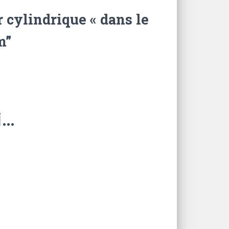
r cylindrique « dans le
m”
i…