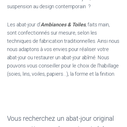
suspension au design contemporain ?
Les abat-jour d’
Ambiances & Toiles
, faits main,
sont confectionnés sur mesure, selon les
techniques de fabrication traditionnelles.
Ainsi nous
nous adaptons à vos envies pour réaliser votre
abat-jour ou restaurer un abat-jour abîmé.
Nous
pouvons vous conseiller pour le choix de l’habillage
(soies, lins, voiles, papiers…), la forme et la finition.
Choisir la forme
Prendre les dimensions
Choisir l'habillage et les finitions
Vous recherchez un abat-jour original