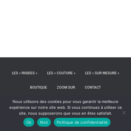
LES « RIGIDES »
LES « COUTURE »
LES « SUR MESURE »
BOUTIQUE
ZOOM SUR
CONTACT
Nous utilisons des cookies pour vous garantir la meilleure
MENTIONS LÉGALES
POLITIQUE DE CONFIDENTIALITÉ
CGV
expérience sur notre site web. Si vous continuez à utiliser ce
site, nous supposerons que vous en êtes satisfait.
P
INSTAGRAM
FACEBOOK
I
Ok
Non
Politique de confidentialité
N