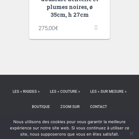
plumes noires, ø
35cm, h 27cm
275,00
€
LES « RIGIDES »
LES « COUTURE »
LES « SUR MESURE »
BOUTIQUE
ZOOM SUR
CONTACT
Nous utilisons des cookies pour vous garantir la meilleure
MENTIONS LÉGALES
POLITIQUE DE CONFIDENTIALITÉ
CGV
expérience sur notre site web. Si vous continuez à utiliser ce
site, nous supposerons que vous en êtes satisfait.
PINTEREST
INSTAGRAM
FACEBOOK